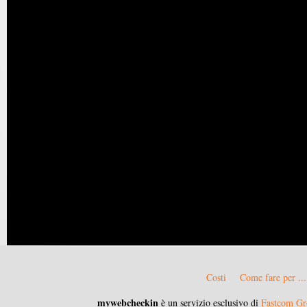
Costi
Come fare per ...
mywebcheckin
è un servizio esclusivo di
Fastcom Gr