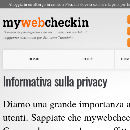
Alloggia in un albergo in centro a Pisa, ma doveva scontare la pena per fu
HOME
COS'È
DOM
Informativa sulla privacy
Diamo una grande importanza al 
utenti. Sappiate che mywebcheck